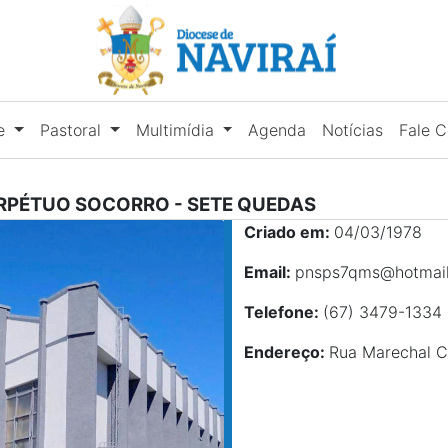
se
Pastoral
Multimídia
Agenda
Notícias
Fale 
ERPÉTUO SOCORRO
-
SETE QUEDAS
Criado em:
04/03/1978
Email:
pnsps7qms@hotmai
Telefone:
(67) 3479-1334
Endereço:
Rua Marechal C