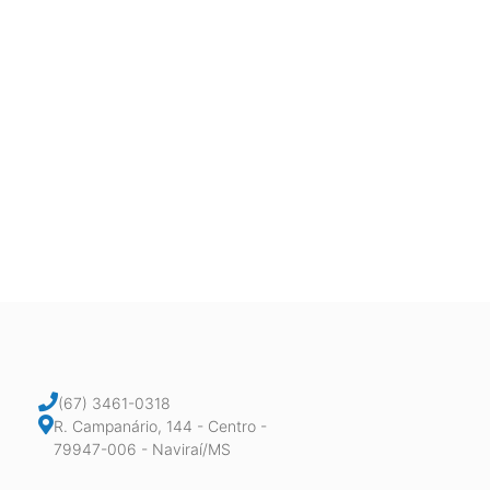
(67) 3461-0318
R. Campanário, 144 - Centro -
79947-006 - Naviraí/MS