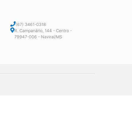
(67) 3461-0318
R. Campanário, 144 - Centro -
79947-006 - Naviraí/MS