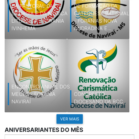
DA PASTORAL DA
DE FORMAÇÃO DA
LITURGIA E DA MÚSICA
CATEQUESE BATISMAL
LITÚRGICA - FORANIA
- FORANIAS NOVA
IVINHEMA
ANDRADINA E
IVINHEMA
ENCONTRO ANUAL DOS
MECES - FORANIA
CONGRESSO
NAVIRAÍ
DIOCESANO DA RCC
VER MAIS
ANIVERSARIANTES DO MÊS