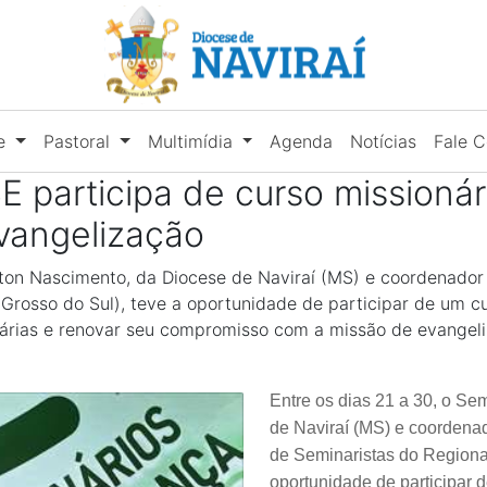
se
Pastoral
Multimídia
Agenda
Notícias
Fale 
 participa de curso missionár
vangelização
ngton Nascimento, da Diocese de Naviraí (MS) e coordenado
Grosso do Sul), teve a oportunidade de participar de um cur
onárias e renovar seu compromisso com a missão de evangeli
Entre os dias 21 a 30, o Se
de Naviraí (MS) e coordena
de Seminaristas do Regional
oportunidade de participar d