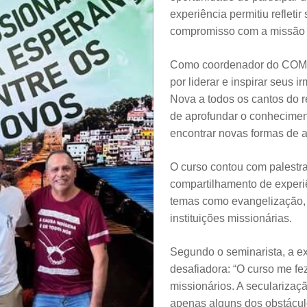
experiência permitiu refleti
compromisso com a missão 
Como coordenador do COMIS
por liderar e inspirar seus 
Nova a todos os cantos do r
de aprofundar o conhecimen
encontrar novas formas de a
O curso contou com palestra
compartilhamento de experi
temas como evangelização, 
instituições missionárias.
Segundo o seminarista, a e
desafiadora: “O curso me f
missionários. A secularizaçã
apenas alguns dos obstácul