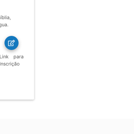
blia,
gua.
Link para
Inscrição