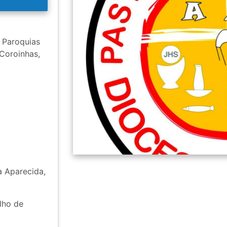
Paroquias
Coroinhas,
 Aparecida,
lho de