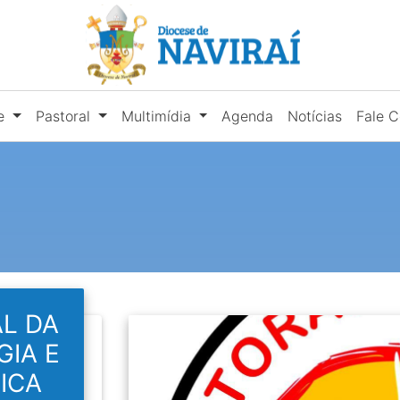
se
Pastoral
Multimídia
Agenda
Notícias
Fale 
L DA
GIA E
ICA