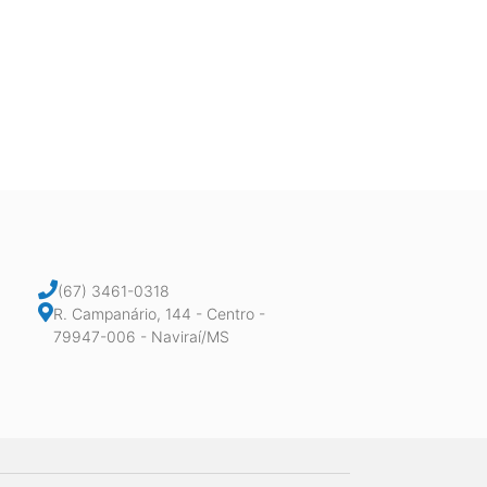
(67) 3461-0318
R. Campanário, 144 - Centro -
79947-006 - Naviraí/MS